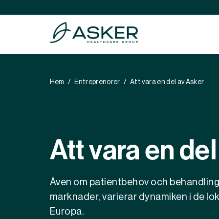
Hem
Entreprenörer
Att vara en del av Asker
Healthy C
Healthy P
Healthy P
Att vara en de
Även om patientbehov och behandlingar
marknader, varierar dynamiken i de lo
Europa.