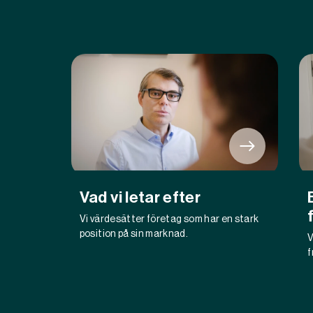
Vad vi letar efter
Vi värdesätter företag som har en stark
position på sin marknad.
V
f