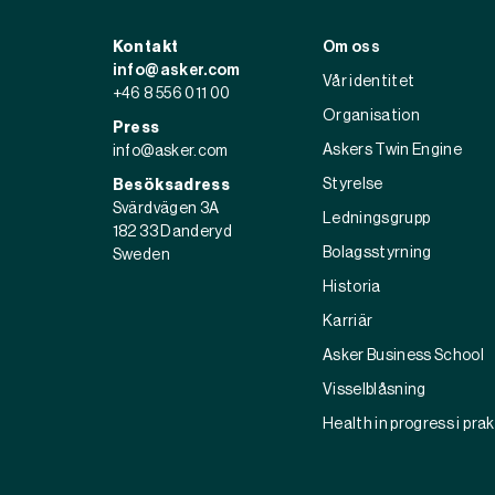
Kontakt
Om oss
info@asker.com
Vår identitet
+46 8 556 011 00
Organisation
Press
Askers Twin Engine
info@asker.com
Styrelse
Besöksadress
Svärdvägen 3A
Ledningsgrupp
182 33 Danderyd
Bolagsstyrning
Sweden
Historia
Karriär
Asker Business School
Visselblåsning
Health in progress i pra