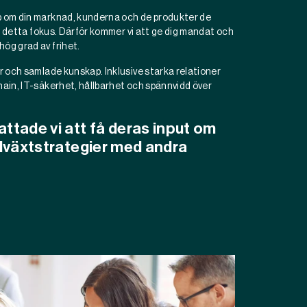
ap om din marknad, kunderna och de produkter de
och detta fokus. Därför kommer vi att ge dig mandat och
ög grad av frihet.
er och samlade kunskap. Inklusive starka relationer
hain, IT-säkerhet, hållbarhet och spännvidd över
attade vi att få deras input om
illväxtstrategier med andra