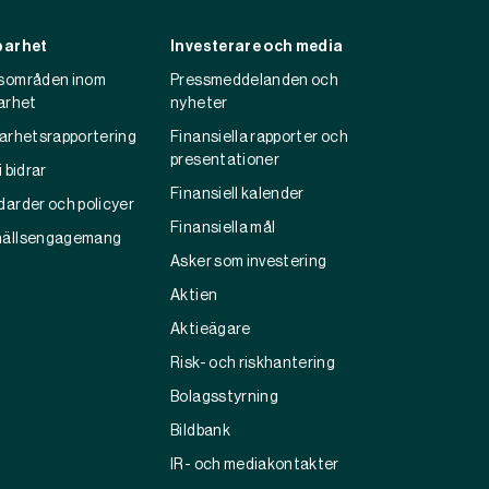
barhet
Investerare och media
sområden inom
Pressmeddelanden och
arhet
nyheter
barhetsrapportering
Finansiella rapporter och
presentationer
i bidrar
Finansiell kalender
darder och policyer
Finansiella mål
ällsengagemang
Asker som investering
Aktien
Aktieägare
Risk- och riskhantering
Bolagsstyrning
Bildbank
IR- och mediakontakter