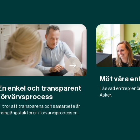
Möt våra en
En enkel och transparent
Läs vad entreprenö
Asker.
förvärvsprocess
i tror att transparens och samarbete är
ramgångsfaktorer i förvärvsprocessen.