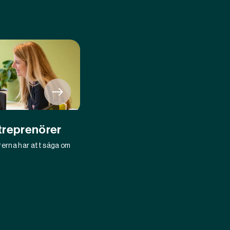
treprenörer
rerna har att säga om