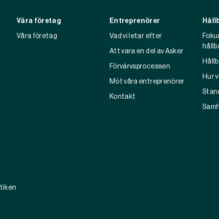
Våra företag
Entreprenörer
Håll
Våra företag
Vad vi letar efter
Foku
hållb
Att vara en del av Asker
Håll
Förvärvsprocessen
Hur v
Möt våra entreprenörer
Stan
Kontakt
Samh
ktiken