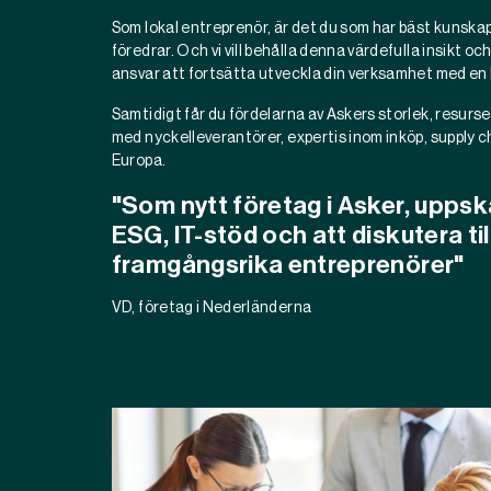
Som lokal entreprenör, är det du som har bäst kunsk
föredrar. Och vi vill behålla denna värdefulla insikt 
ansvar att fortsätta utveckla din verksamhet med en h
Samtidigt får du fördelarna av Askers storlek, resurs
med nyckelleverantörer, expertis inom inköp, supply c
Europa.
"Som nytt företag i Asker, uppsk
ESG, IT-stöd och att diskutera t
framgångsrika entreprenörer"
VD, företag i Nederländerna