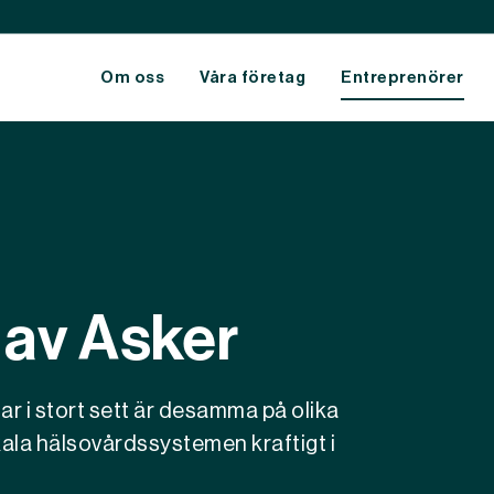
Om oss
Våra företag
Entreprenörer
ommunities
Hållbarhetsrapporter
lanet
Mål och utfall
eople
Vetenskapsbaserade mål
l av Asker
 i stort sett är desamma på olika
kala hälsovårdssystemen kraftigt i