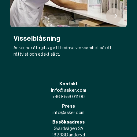
Visselblåsning
Asker har åtagit sig att bedriva verksamhet på ett
rättvist och etiskt sätt.
Kontakt
info@asker.com
+46 8 556 011 00
Press
info@asker.com
Besöksadress
Svärdvägen 3A
182 33 Danderyd