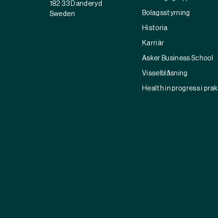
182 33 Danderyd
Bolagsstyrning
Sweden
Historia
Karriär
Asker Business School
Visselblåsning
Health in progress i pra