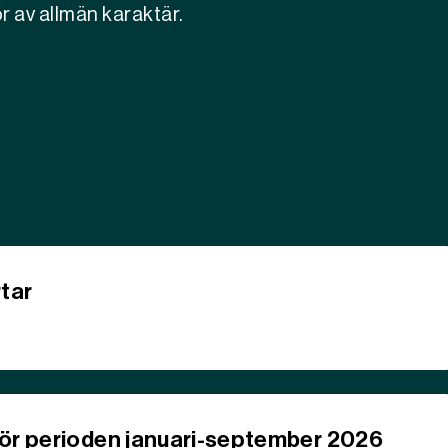
r av allmän karaktär.
rtar
för perioden januari-september 2026