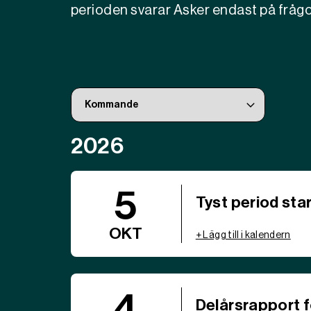
perioden svarar Asker endast på frågo
2026
5
Tyst period sta
OKT
+ Lägg till i kalendern
4
Delårsrapport 