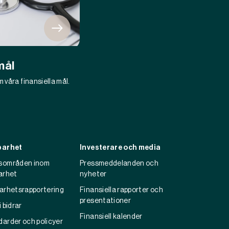
mål
 våra finansiella mål.
barhet
Investerare och media
sområden inom
Pressmeddelanden och
arhet
nyheter
barhetsrapportering
Finansiella rapporter och
presentationer
i bidrar
Finansiell kalender
darder och policyer