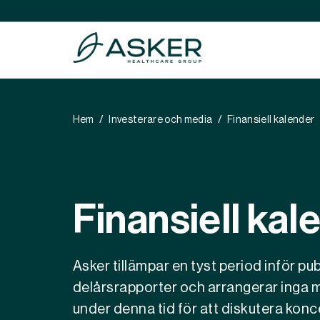
Hem
Investerare och media
Finansiell kalender
Healthy C
Healthy P
Healthy P
Finansiell kal
Asker tillämpar en tyst period inför 
delårsrapporter och arrangerar inga m
under denna tid för att diskutera konce