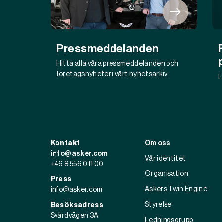
Pressmeddelanden
Hitta alla våra pressmeddelanden och
företagsnyheter i vårt nyhetsarkiv.
L
Kontakt
Om oss
info@asker.com
Vår identitet
+46 8 556 011 00
Organisation
Press
Askers Twin Engine
info@asker.com
Styrelse
Besöksadress
Svärdvägen 3A
Ledningsgrupp