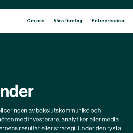
Om oss
Våra företag
Entreprenörer
ommunities
Hållbarhetsrapporter
lanet
Mål och utfall
eople
Vetenskapsbaserade mål
ender
publiceringen av bokslutskommuniké och
öten med investerare, analytiker eller media
rnens resultat eller strategi. Under den tysta