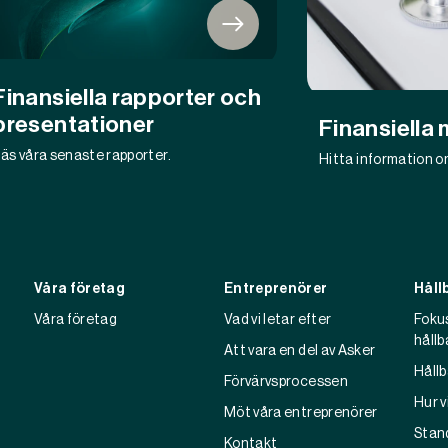
Finansiella rapporter och
presentationer
Finansiella 
äs våra senaste rapporter.
Hitta information om
Våra företag
Entreprenörer
Håll
Våra företag
Vad vi letar efter
Foku
hållb
Att vara en del av Asker
Håll
Förvärvsprocessen
Hur v
Möt våra entreprenörer
Stan
Kontakt