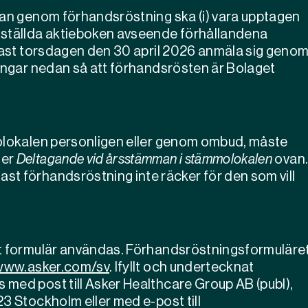
man genom förhandsröstning ska (i) vara upptagen
mställda aktieboken avseende förhållandena
enast torsdagen den 30 april 2026 anmäla sig geno
ningar nedan så att förhandsrösten är Bolaget
molokalen personligen eller genom ombud, måste
der
Deltagande vid årsstämman i stämmolokalen
ovan
st förhandsröstning inte räcker för den som vill
lt formulär användas. Förhandsröstningsformuläre
www.asker.com/sv
. Ifyllt och undertecknat
med post till Asker Healthcare Group AB (publ),
3 Stockholm eller med e-post till