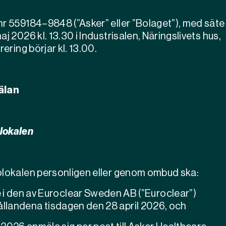
nr 559184–9848 (”Asker” eller ”Bolaget”), med säte 
j 2026 kl. 13.30 i Industrisalen, Näringslivets hus,
ering börjar kl. 13.00.
älan
lokalen
molokalen personligen eller genom ombud ska:
i den av Euroclear Sweden AB (”Euroclear”)
hållandena
tisdagen den
28 april 2026, och