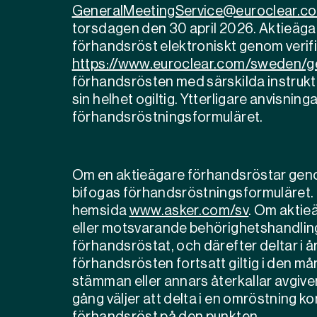
GeneralMeetingService@euroclear.c
torsdagen den 30 april 2026. Aktieäga
förhandsröst elektroniskt genom verif
https://www.euroclear.com/sweden/g
förhandsrösten med särskilda instruktio
sin helhet ogiltig. Ytterligare anvisning
förhandsröstningsformuläret.
Om en aktieägare förhandsröstar genom
bifogas förhandsröstningsformuläret. F
hemsida
www.asker.com/sv
. Om aktieä
eller motsvarande behörighetshandlin
förhandsröstat, och därefter deltar i
förhandsrösten fortsatt giltig i den må
stämman eller annars återkallar avgi
gång väljer att delta i en omröstning k