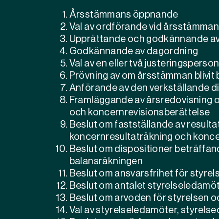
Årsstämmans öppnande
Val av ordförande vid årsstämman
Upprättande och godkännande av
Godkännande av dagordning
Val av en eller två justeringsperson
Prövning av om årsstämman blivi
Anförande av den verkställande d
Framläggande av årsredovisning o
och koncernrevisionsberättelse
Beslut om fastställande av result
koncernresultaträkning och konc
Beslut om dispositioner beträffand
balansräkningen
Beslut om ansvarsfrihet för styre
Beslut om antalet styrelseledamöt
Beslut om arvoden för styrelsen o
Val av styrelseledamöter, styrels