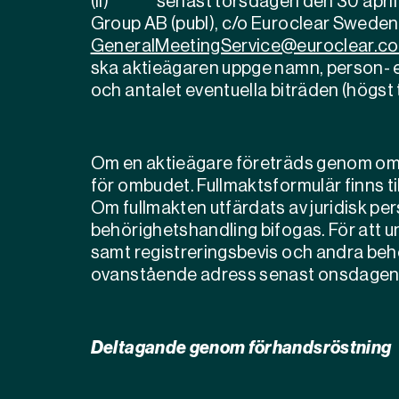
(ii)
senast torsdagen den 30 april 
Group AB (publ), c/o Euroclear Sweden A
GeneralMeetingService@euroclear.c
ska aktieägaren uppge namn, person- 
och antalet eventuella biträden (högst
Om en aktieägare företräds genom ombu
för ombudet. Fullmaktsformulär finns t
Om fullmakten utfärdats av juridisk pe
behörighetshandling bifogas. För att u
samt registreringsbevis och andra behö
ovanstående adress senast onsdagen 
Deltagande genom förhandsröstning