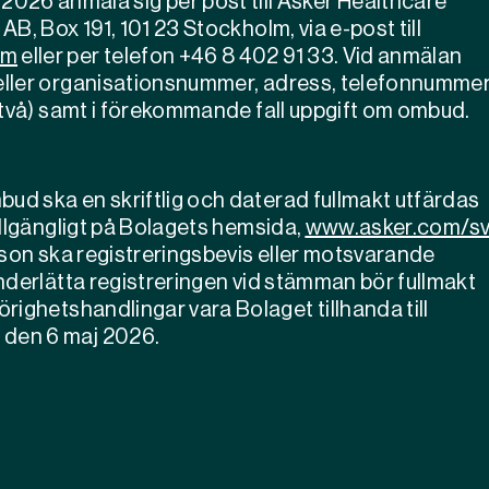
2026 anmäla sig per post till Asker Healthcare
B, Box 191, 101 23 Stockholm, via e-post till
om
eller per telefon
+46 8
402 91 33
. Vid anmälan
eller organisationsnummer, adress, telefonnumme
 två) samt i förekommande fall uppgift om ombud.
d ska en skriftlig och daterad fullmakt utfärdas
illgängligt på Bolagets hemsida,
www.asker.com/s
rson ska registreringsbevis eller motsvarande
nderlätta registreringen vid stämman bör fullmakt
righetshandlingar vara Bolaget tillhanda till
den 6 maj 2026.