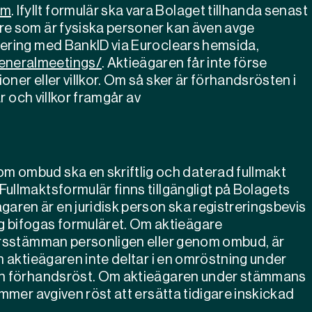
om
. Ifyllt formulär ska vara Bolaget tillhanda senast
re som är fysiska personer kan även avge
iering med BankID via Euroclears hemsida,
eneralmeetings/
. Aktieägaren får inte förse
ner eller villkor. Om så sker är förhandsrösten i
ar och villkor framgår av
 ombud ska en skriftlig och daterad fullmakt
ullmaktsformulär finns tillgängligt på Bolagets
garen är en juridisk person ska registreringsbevis
g bifogas formuläret. Om aktieägare
 årsstämman personligen eller genom ombud, är
n aktieägaren inte deltar i en omröstning under
ven förhandsröst. Om aktieägaren under stämmans
ommer avgiven röst att ersätta tidigare inskickad