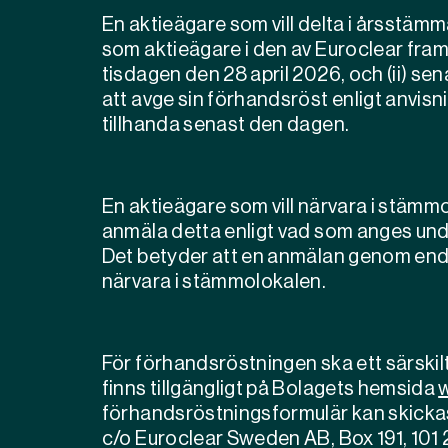
En aktieägare som vill delta i årsstäm
som aktieägare i den av Euroclear fra
tisdagen den 28 april 2026, och (ii) s
att avge sin förhandsröst enligt anvis
tillhanda senast den dagen.
En aktieägare som vill närvara i stäm
anmäla detta enligt vad som anges un
Det betyder att en anmälan genom enda
närvara i stämmolokalen.
För förhandsröstningen ska ett särski
finns tillgängligt på Bolagets hemsida
förhandsröstningsformulär kan skickas 
c/o Euroclear Sweden AB, Box 191, 101 2