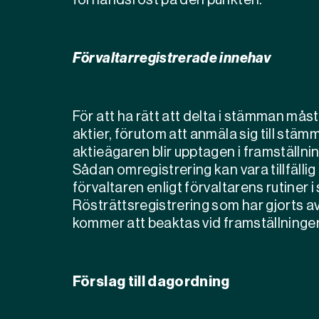
förhandsröst på den punkten.
Förvaltarregistrerade innehav
För att ha rätt att delta i stämman måst
aktier, förutom att anmäla sig till stäm
aktieägaren blir upptagen i framställni
Sådan omregistrering kan vara tillfällig
förvaltaren enligt förvaltarens rutiner
Rösträttsregistrering som har gjorts a
kommer att beaktas vid framställninge
Förslag till dagordning