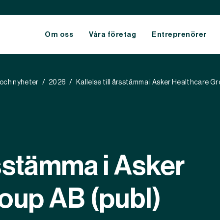
Om oss
Våra företag
Entreprenörer
och nyheter
2026
Kallelse till årsstämma i Asker Healthcare Gr
ommunities
Hållbarhetsrapporter
lanet
Mål och utfall
eople
Vetenskapsbaserade mål
årsstämma i Asker
oup AB (publ)