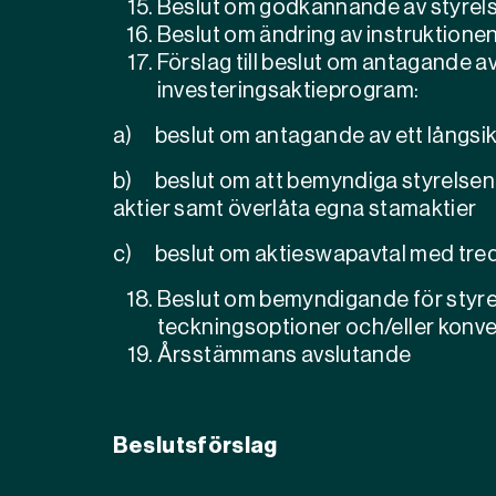
Beslut om godkännande av styrel
Beslut om ändring av instruktione
Förslag till beslut om antagande a
investeringsaktieprogram:
a)
beslut om antagande av ett långsi
b)
beslut om att bemyndiga styrelsen 
aktier samt överlåta egna stamaktier
c)
beslut om aktieswapavtal med tred
Beslut om bemyndigande för styrel
teckningsoptioner och/eller konve
Årsstämmans avslutande
Beslutsförslag