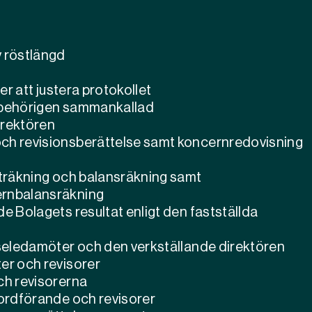
 röstlängd
er att justera protokollet
t behörigen sammankallad
irektören
ch revisionsberättelse samt koncernredovisning
aträkning och balansräkning samt
ernbalansräkning
e Bolagets resultat enligt den fastställda
lseledamöter och den verkställande direktören
er och revisorer
ch revisorerna
eordförande och revisorer