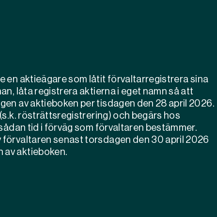
e en aktieägare som låtit förvaltarregistrera sina
man, låta registrera aktierna i eget namn så att
ngen av aktieboken per tisdagen den 28 april 2026.
 (s.k. rösträttsregistrering) och begärs hos
 i sådan tid i förväg som förvaltaren bestämmer.
v förvaltaren senast torsdagen den 30 april 2026
n av aktieboken.