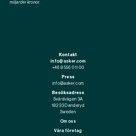
miljarder kronor.
Kontakt
info@asker.com
+46 8 556 011 00
Press
info@asker.com
Besöksadress
Svärdvägen 3A
182 33 Danderyd
Sweden
Om oss
Våra företag