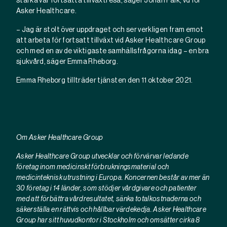
stärka vår fortsatta tillväxtresa, säger Johan Falk, vd för
Asker Healthcare.
– Jag är stolt över uppdraget och ser verkligen fram emot
att arbeta för fortsatt tillväxt vid Asker Healthcare Group
och med en av de viktigaste samhällsfrågorna idag – en bra
sjukvård, säger Emma Rheborg.
Emma Rheborg tillträder tjänsten den 11 oktober 2021.
Om Asker Healthcare Group
Asker Healthcare Group utvecklar och förvärvar ledande
företag inom medicinskt förbrukningsmaterial och
medicinteknisk utrustning i Europa. Koncernen består av mer än
30 företag i 14 länder, som stödjer vårdgivare och patienter
med att förbättra vårdresultatet, sänka totalkostnaderna och
säkerställa en rättvis och hållbar värdekedja. Asker Healthcare
Group har sitt huvudkontor i Stockholm och omsätter cirka 8