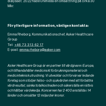
dialysset. 2022 hade Unimeda en omsättning på cirka 30
Mkr.
För ytterligare information, vänligen kontakta:
Emma Rheborg, Kommunikationschef, Asker Healthcare
Group
Tel:
+46 73 313 62 17
E-post:
emma.rheborg@asker.com
Asker Healthcare Group är en partner till vårdgivare i Europa,
och tillhandahåller medicinskt förbrukningsmaterial och
medicinteknisk utrustning. Vi utvecklar och förvärvar ledande
företag som stödjer hälso- och sjukvården med att förbättra
vårdresultat, sänka totalkostnaden och säkerställa en rättvis
och hållbar värdekedja. Koncernen har 2 400 anställda i 14
länder och omsätter 12 miljarder kronor.