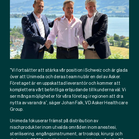
"Vi fortsätter att stärka vår position i Schweiz och är glada
över att Unimeda och deras team nu blir en del av Asker.
Företaget är en uppskattad leverantör och kommer att
komplettera vårt befintliga erbjudande till kunderna väl. Vi
ser många möjligheter för våra företag i regionen att dra
nytta av varandra”, säger Johan Falk, VD Asker Healthcare
Group.
Unimeda fokuserar främst på distribution av
nischprodukter inom utvalda områden inom anestesi,
sterilisering, engångsinstrument, artroskopi, kirurgi och