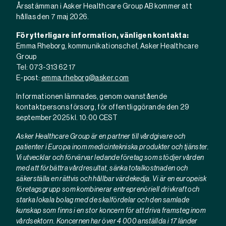
Årsstämman i Asker Healthcare Group AB kommer att
hållas den 7 maj 2026.
För ytterligare information, vänligen kontakta:
Emma Rheborg, kommunikationschef, Asker Healthcare
Group
Tel: 073-313 62 17
E-post:
emma.rheborg@asker.com
Informationen lämnades, genom ovanstående
kontaktpersons försorg, för offentliggörande den 29
september 2025 kl. 10:00 CEST
Asker Healthcare Group är en partner till vårdgivare och
patienter i Europa inom medicintekniska produkter och tjänster.
Vi utvecklar och förvärvar ledande företag som stödjer vården
med att förbättra vårdresultat, sänka totalkostnaden och
säkerställa en rättvis och hållbar värdekedja. Vi är en europeisk
företagsgrupp som kombinerar entreprenöriell drivkraft och
starka lokala bolag med de skalfördelar och den samlade
kunskap som finns i en stor koncern för att driva framsteg inom
vårdsektorn. Koncernen har över 4 000 anställda i 17 länder