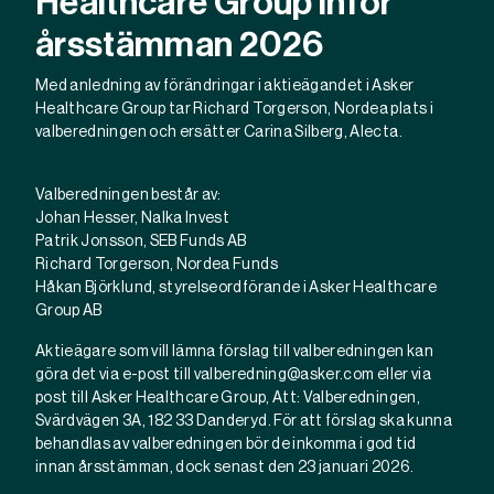
Healthcare Group inför
årsstämman 2026
Med anledning av förändringar i aktieägandet i Asker
Healthcare Group tar Richard Torgerson, Nordea plats i
valberedningen och ersätter Carina Silberg, Alecta.
Valberedningen består av:
Johan Hesser, Nalka Invest
Patrik Jonsson, SEB Funds AB
Richard Torgerson, Nordea Funds
Håkan Björklund, styrelseordförande i Asker Healthcare
Group AB
Aktieägare som vill lämna förslag till valberedningen kan
göra det via e-post till
valberedning@asker.com
eller via
post till Asker Healthcare Group, Att: Valberedningen,
Svärdvägen 3A, 182 33 Danderyd. För att förslag ska kunna
behandlas av valberedningen bör de inkomma i god tid
innan årsstämman, dock senast den 23 januari 2026.