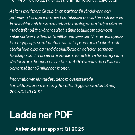
Tel: +46 73 313 62 17, e-post:
emma.rheborg@asker.com
Asker Healthcare Group är en partner till vårdgivare och
patienter i Europa inom medicintekniska produkter och tjänster.
Vi utvecklar och förvärvar ledande företag som stödjer vården
med att förbättra vårdresultat, sänka totalkostnaden och
säkerställa en rättvis och hållbar värdekedja. Vi är en europeisk
företagsgrupp som kombinerar entreprenöriell drivkraft och
starka lokala bolag med de skalfördelar och den samlade
kunskap som finns i en stor koncern för att driva framsteg inom
vårdsektorn. Koncernen har fler än 4 000 anställda i 17 länder
och omsätter 16 miljarder kronor.
Informationen lämnades, genom ovanstående
kontaktpersoners försorg, för offentliggörande den 13 maj
2025 08:10 CEST.
Ladda ner PDF
Asker delårsrapport Q1 2025