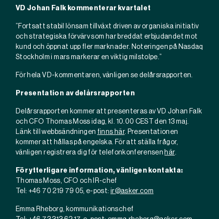
VD Johan Falk kommenterar kvartalet
”Fortsatt stabil lönsam tillväxt driven av organiska initiativ
och strategiska förvärv som har breddat erbjudandet mot
kund och öppnat upp fler marknader. Noteringen på Nasdaq
Stockholm i mars markerar en viktig milstolpe.”
För hela VD-kommentaren, vänligen se delårsrapporten.
Presentation av delårsrapporten
Delårsrapporten kommer att presenteras av VD Johan Falk
och CFO Thomas Moss idag, kl. 10.00 CEST den 13 maj.
Länk till webbsändningen
finns här
. Presentationen
kommer att hållas på engelska. För att ställa frågor,
vänligen registrera dig för telefonkonferensen
här
.
För ytterligare information, vänligen kontakta:
Thomas Moss, CFO och IR-chef
Tel: +46 70 219 79 05, e-post:
ir@asker.com
Emma Rheborg, kommunikationschef