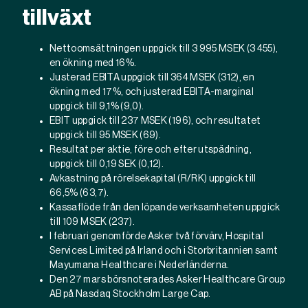
tillväxt
Nettoomsättningen uppgick till 3 995 MSEK (3 455),
en ökning med 16%.
Justerad EBITA uppgick till 364 MSEK (312), en
ökning med 17%,
och justerad EBITA-marginal
uppgick till 9,1% (9,0).
EBIT uppgick till 237 MSEK (196), och resultatet
uppgick till 95 MSEK (69).
Resultat per aktie, före och efter utspädning,
uppgick till 0,19 SEK (0,12).
Avkastning på rörelsekapital (R/RK) uppgick till
66,5% (63,7).
Kassaflöde från den löpande verksamheten uppgick
till 109 MSEK (237).
I februari genomförde Asker två förvärv, Hospital
Services Limited på Irland och i
Storbritannien samt
Mayumana Healthcare i Nederländerna.
Den 27 mars börsnoterades Asker Healthcare Group
AB på Nasdaq Stockholm Large Cap.