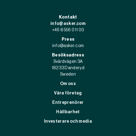
Kontakt
info@asker.com
+46 8 556 011 00
Press
info@asker.com
Besöksadress
Svärdvägen 3A
182 33 Danderyd
Sweden
Om oss
Våra företag
Entreprenörer
Hållbarhet
Investerare och media