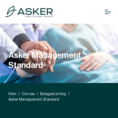
Asker Management
Standard
Hem
Om oss
Bolagsstyrning
Asker Management Standard